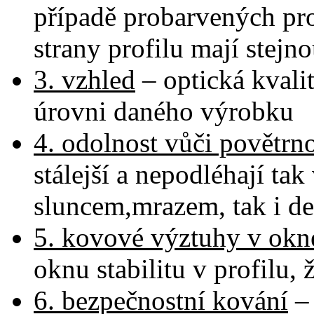
případě probarvených prof
strany profilu mají stejn
3. vzhled
– optická kvali
úrovni daného výrobku
4. odolnost vůči povětrn
stálejší a nepodléhají ta
sluncem,mrazem, tak i d
5. kovové výztuhy v okn
oknu stabilitu v profilu,
6. bezpečnostní kování
– 