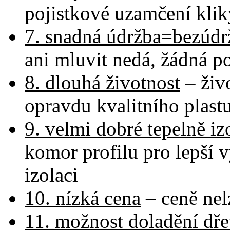
pojistkové uzamčení klik
7. snadná údržba=bezúdr
ani mluvit nedá, žádná p
8. dlouhá životnost
– živo
opravdu kvalitního plast
9. velmi dobré tepelně iz
komor profilu pro lepší v
izolaci
10. nízká cena
– ceně nel
11. možnost doladění d