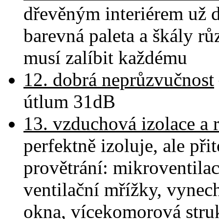
dřevěným interiérem už 
barevná paleta a škály r
musí zalíbit každému
12. dobrá neprůzvučnost
útlum 31dB
13. vzduchová izolace a 
perfektně izoluje, ale př
provětrání: mikroventilace
ventilační mřížky, vynech
okna, vícekomorová stru